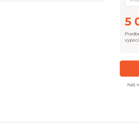
5 
Predbe
vypoci
Náš m