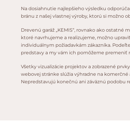
Na dosiahnutie najlepšieho výsledku odporúč
bránu z našej vlastnej výroby, ktorú si možno 
Drevenú garáž „KEMIS“, rovnako ako ostatné m
ktoré navrhujeme a realizujeme, možno upraviť
individuálnym požiadavkám zákazníka. Podeľte 
predstavy a my vám ich pomôžeme premeniť n
Všetky vizualizácie projektov a zobrazené prvk
webovej stránke slúžia výhradne na komerčné a 
Nepredstavujú konečnú ani záväznú podobu re