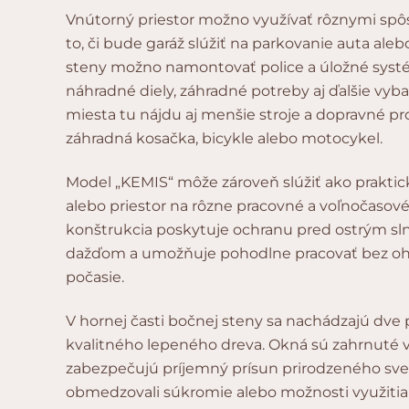
Vnútorný priestor možno využívať rôznymi sp
to, či bude garáž slúžiť na parkovanie auta aleb
steny možno namontovať police a úložné systé
náhradné diely, záhradné potreby aj ďalšie vyb
miesta tu nájdu aj menšie stroje a dopravné pro
záhradná kosačka, bicykle alebo motocykel.
Model „KEMIS“ môže zároveň slúžiť ako prakti
alebo priestor na rôzne pracovné a voľnočasové 
konštrukcia poskytuje ochranu pred ostrým sl
dažďom a umožňuje pohodlne pracovať bez oh
počasie.
V hornej časti bočnej steny sa nachádzajú dve
kvalitného lepeného dreva. Okná sú zahrnuté v
zabezpečujú príjemný prísun prirodzeného svet
obmedzovali súkromie alebo možnosti využitia 