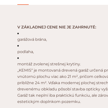
V ZÁKLADNEJ CENE NIE JE ZAHRNUTÉ:
garážová brána,
podlaha,
montáž zvolenej strešnej krytiny.
„KEMIS“ je montovaná drevená garáž určená pr
vnútornú plochu viac ako 21 m², pričom celková
približne 24 m². Vďaka modernej plochej strec
drevenému obkladu pôsobí stavba opticky vyšši
Garáž tak neplní iba praktickú funkciu, ale záro
estetickým doplnkom pozemku.