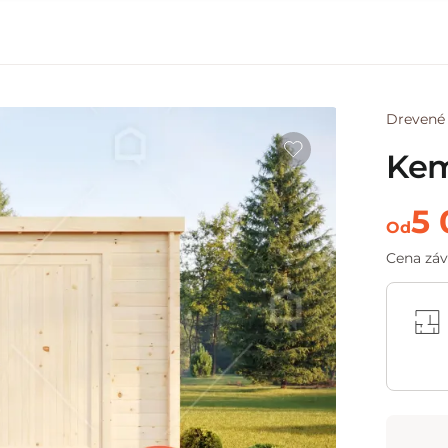
Drevené
Kem
5 
Od
Cena závi