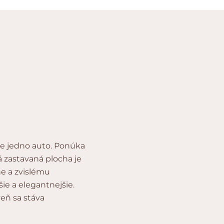
e jedno auto. Ponúka
 zastavaná plocha je
he a zvislému
e a elegantnejšie.
veň sa stáva