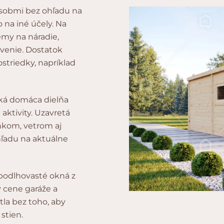
ôsobmi bez ohľadu na
o na iné účely. Na
my na náradie,
avenie. Dostatok
striedky, napríklad
cká domáca dielňa
aktivity. Uzavretá
nkom, vetrom aj
ľadu na aktuálne
 podlhovasté okná z
 cene garáže a
la bez toho, aby
stien.