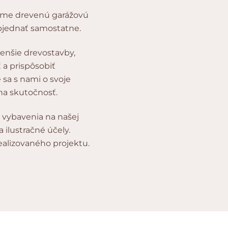
ame drevenú garážovú
objednať samostatne.
enšie drevostavby,
 a prispôsobiť
sa s nami o svoje
a skutočnosť.
y vybavenia na našej
ilustračné účely.
alizovaného projektu.