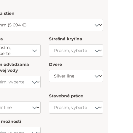
a stien
ia
Strešná krytina
osím,
berte
m odvádzania
Dvere
vej vody
Stavebné práce
e možnosti