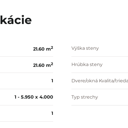
ikácie
2
Výška steny
21.60 m
2
Hrúbka steny
21.60 m
1
Dvere/okná Kvalita/tried
1 - 5.950 x 4.000
Typ strechy
1