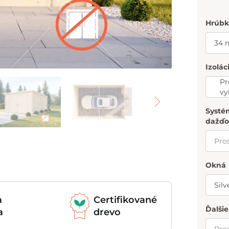
Hrúbk
Izolác
Pr
vy
Systé
dažďo
Okná
a
Certifikované
Ďalši
a
drevo