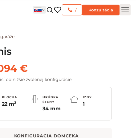
/
Konzultácia
 garáže
is
094 €
sí od nižšie zvolenej konfigurácie
PLOCHA
HRÚBKA
IZBY
STENY
2
22 m
1
34 mm
KONFIGURACIA DOMCEKA