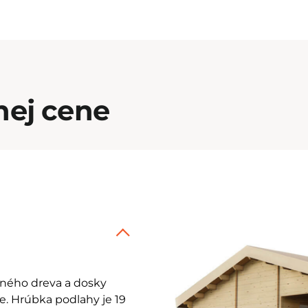
nej cene
tného dreva a dosky
e. Hrúbka podlahy je 19