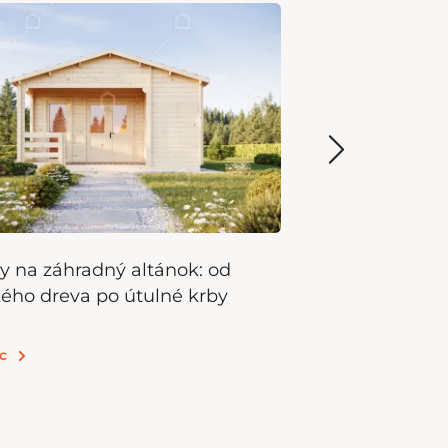
 na záhradný altánok: od
Výzvy a Rieše
kého dreva po útulné krby
Kioskov
Kiosky sú kľúčo
c
predaja záhrad
vyžadujú riešen
Čítať viac
školenie person