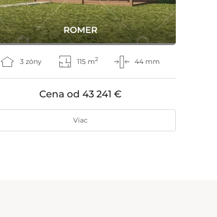
ROMER
2
3 zóny
115 m
44 mm
Cena od
43 241 €
Viac