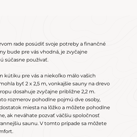
rvom rade posúdiť svoje potreby a finančné
uny bude pre vás vhodná, je zvyčajne
ú súčasne používať.
 kútiku pre vás a niekoľko málo vašich
 mohla byť 2 x 2,5 m, vonkajšie sauny na drevo
tropu dosahuje zvyčajne približne 2,2 m.
chto rozmerov pohodlne pojmú dve osoby,
 dostatok miesta na lôžko a môžete pohodlne
ane, ak neváhate pozvať väčšiu spoločnosť
strannejšiu saunu. V tomto prípade sa môžete
mfort.