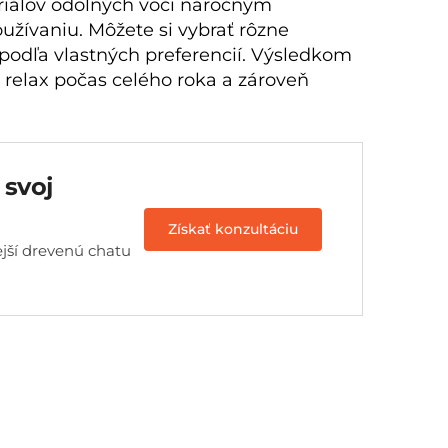
riálov odolných voči náročným
vaniu. Môžete si vybrať rôzne
 podľa vlastných preferencií. Výsledkom
 relax počas celého roka a zároveň
 svoj
Získať konzultáciu
jší drevenú chatu