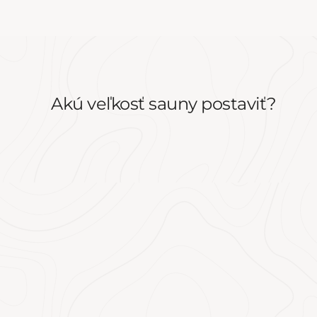
anie
ako svojho hlavného bydliska.
aby
,
Akú veľkosť sauny postaviť?