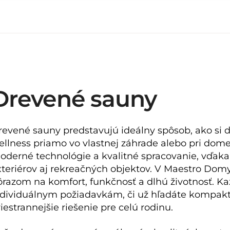
Drevené sauny
revené sauny predstavujú ideálny spôsob, ako si d
ellness priamo vo vlastnej záhrade alebo pri dome
oderné technológie a kvalitné spracovanie, vďak
xteriérov aj rekreačných objektov. V Maestro Do
ôrazom na komfort, funkčnosť a dlhú životnosť. Ka
ndividuálnym požiadavkám, či už hľadáte kompak
iestrannejšie riešenie pre celú rodinu.