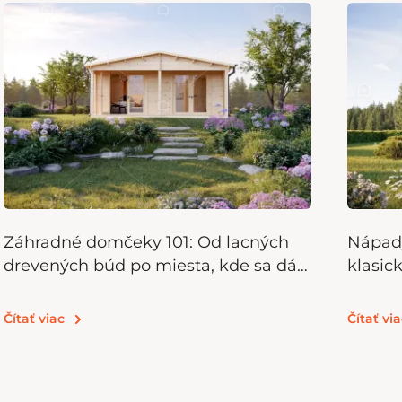
Záhradné domčeky 101: Od lacných
Nápady
drevených búd po miesta, kde sa dá
klasic
bývať
Čítať viac
Čítať via