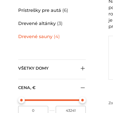
N
p
Prístrešky pre autá
(6)
r
j
Drevené altánky
(3)
p
Drevené sauny
(4)
VŠETKY DOMY
CENA, €
Zo