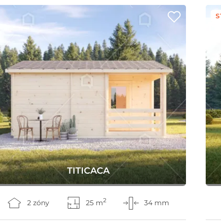
S
TITICACA
2
2 zóny
25 m
34 mm