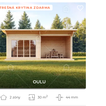
TREŠNÁ KRYTINA ZDARMA
OULU
2
2 zóny
30 m
44 mm