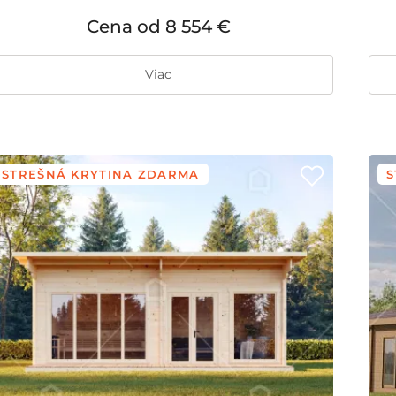
Cena od
8 554 €
Viac
STREŠNÁ KRYTINA ZDARMA
S