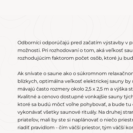
Odborníci odporúčajú pred začatím výstavby v p
možnosti. Pri rozhodovaní o tom, aká veľkosť sa
rozhodujúcim faktorom počet osôb, ktoré ju bud
Ak snívate o saune ako o súkromnom relaxačnom
blízkych, optimálna veľkosť elektrickej sauny by
mávajú často rozmery okolo 2,5 x 2,5 m a výška s
Kvalitné a cenovo dostupné vonkajšie sauny tý
ktoré sa budú môcť voľne pohybovať, a bude tu
vykonávať všetky saunové rituály. Na druhej str
priateľov, mali by ste si naplánovať o niečo prie
riadiť pravidlom - čím väčší priestor, tým väčší ko