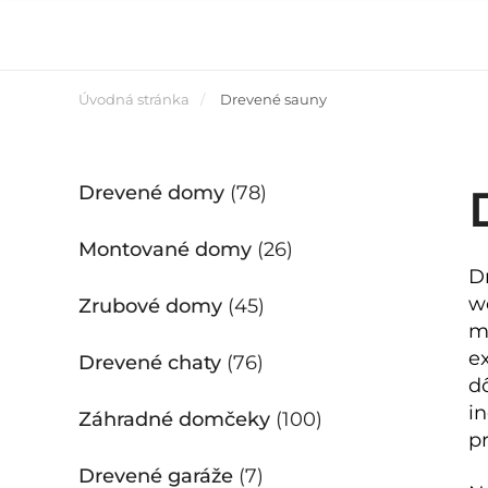
Úvodná stránka
Drevené sauny
Drevené domy
(78)
Montované domy
(26)
D
w
Zrubové domy
(45)
m
e
Drevené chaty
(76)
d
i
Záhradné domčeky
(100)
pr
Drevené garáže
(7)