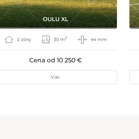
OULU XL
2
2 zóny
30 m
44 mm
Cena od
10 250 €
Viac