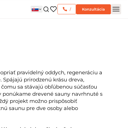
/
Konzultácia
opriať pravidelný oddych, regeneráciu a
. Spájajú prirodzenú krásu dreva,
a čomu sa stávajú obľúbenou súčasťou
my ponúkame drevené sauny navrhnuté s
ždý projekt možno prispôsobiť
tnú saunu pre dve osoby alebo