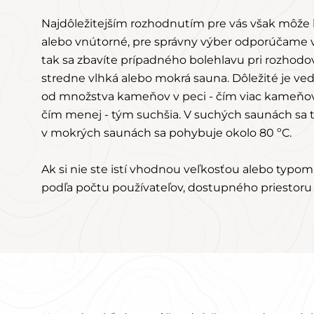
Najdôležitejším rozhodnutím pre vás však môže b
alebo vnútorné, pre správny výber odporúčame vy
tak sa zbavíte prípadného bolehlavu pri rozhodo
stredne vlhká alebo mokrá sauna. Dôležité je ved
od množstva kameňov v peci - čím viac kameňov,
čím menej - tým suchšia. V suchých saunách sa t
v mokrých saunách sa pohybuje okolo 80 ºC.
Ak si nie ste istí vhodnou veľkosťou alebo typo
podľa počtu používateľov, dostupného priestoru 