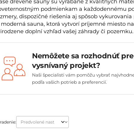
aše drevené sauny sú vyrábané z kvalitných mate
oveternostným podmienkam a každodennému použí
ozmery, dispozičné riešenia aj spôsob vykurovania
e moderná sauna, ktorá vytvorí príjemné miesto na
rirodzene doplní vzhľad vašej záhrady či pozemku.
Nemôžete sa rozhodnúť pre
vysnívaný projekt?
Naši špecialisti vám pomôžu vybrať najvhodne
podľa vašich potrieb a preferencií.
radenie: