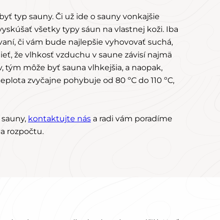
yť typ sauny. Či už ide o sauny vonkajšie
skúšať všetky typy sáun na vlastnej koži. Iba
vaní, či vám bude najlepšie vyhovovať suchá,
ieť, že vlhkosť vzduchu v saune závisí najmä
 tým môže byť sauna vlhkejšia, a naopak,
eplota zvyčajne pohybuje od 80 ºC do 110 ºC,
m sauny,
kontaktujte nás
a radi vám poradíme
a rozpočtu.