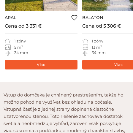
ARAL
BALATON
Cena od
3 331 €
Cena od
5 306 €
1 zóny
1 zóny
2
2
5 m
13 m
34 mm
34 mm
Viac
Viac
Vstup do domčeka je chránený prestrešením, takže ho
možno pohodlne využívať bez ohľadu na počasie.
Vstupná časť je z jednej strany doplnená čiastočne
uzatvorenou stenou. Toto riešenie zachováva dostatok
svetla a neobmedzuje výhľad, zároveň však poskytuje
viac súkromia a podčiarkuje moderný charakter stavby,