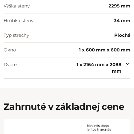
Výška steny
2295 mm
Hrúbka steny
34 mm
Typ strechy
Plochá
Okno
1 x 600 mm x 600 mm
Dvere
1 x 2164 mm x 2088
mm
Zahrnuté v základnej cene