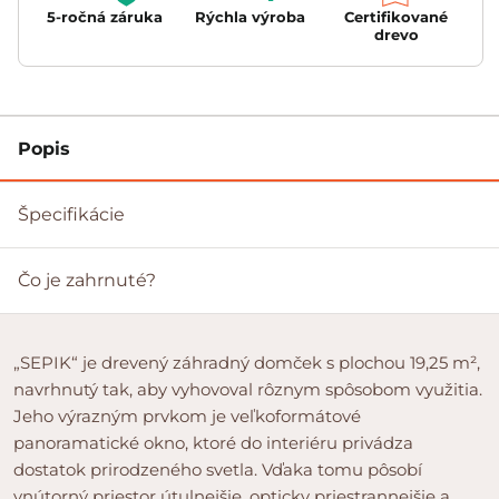
5-ročná záruka
Rýchla výroba
Certifikované
drevo
Popis
Špecifikácie
Čo je zahrnuté?
„SEPIK“ je drevený záhradný domček s plochou 19,25 m²,
navrhnutý tak, aby vyhovoval rôznym spôsobom využitia.
Jeho výrazným prvkom je veľkoformátové
panoramatické okno, ktoré do interiéru privádza
dostatok prirodzeného svetla. Vďaka tomu pôsobí
vnútorný priestor útulnejšie, opticky priestrannejšie a