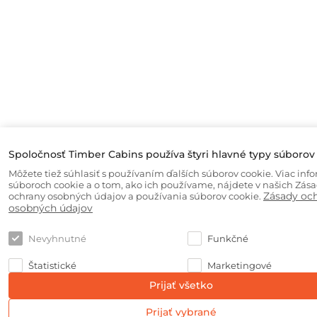
Spoločnosť Timber Cabins používa štyri hlavné typy súborov
Môžete tiež súhlasiť s používaním ďalších súborov cookie. Viac info
súboroch cookie a o tom, ako ich používame, nájdete v našich Zás
Zásady oc
ochrany osobných údajov a používania súborov cookie.
osobných údajov
Nevyhnutné
Funkčné
Štatistické
Marketingové
Prijať všetko
Prijať vybrané