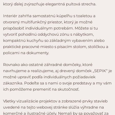
ktorý ďalej zvýrazňuje elegantná pultová strecha.
Interiér zahŕňa samostatnú kúpeľňu s toaletou a
otvorený multifunkčný priestor, ktorý je možné
prispôsobiť individuálnym potrebám. Môžete si tu
vytvoriť pohodlnú oddychovú zónu s nábytkom,
kompaktnú kuchyňu so základným vybavením alebo
praktické pracovné miesto s písacím stolom, stoličkou a
policami na dokumenty.
Rovnako ako ostatné záhradné domčeky, ktoré
navrhujeme a realizujeme, aj drevený domček „SEPIK“ je
možné upraviť podľa individuálnych požiadaviek
zákazníka. Podeľte sa s nami o svoje predstavy a my vám
ich pomôžeme premeniť na skutočnosť.
Všetky vizualizácie projektov a zobrazené prvky stavieb
uvedené na tejto webovej stránke slúžia výhradne na
komerčné a ilustračné účely. Nemali by sa považovať za