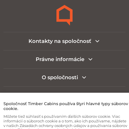
Kontakty na spoločnosť
Právne informácie
O spoločnosti
Informácie pre zákazníka
Spoločnosť Timber Cabins používa štyri hlavné typy súborov
cookie.
Môžete tiež súhlasiť s používaním ďalších súborov cookie. Viac
informácií o súboroch cookie a o tom, ako ich používame, nájdete
v našich Zásadách ochrany osobných údajov a používania súborov