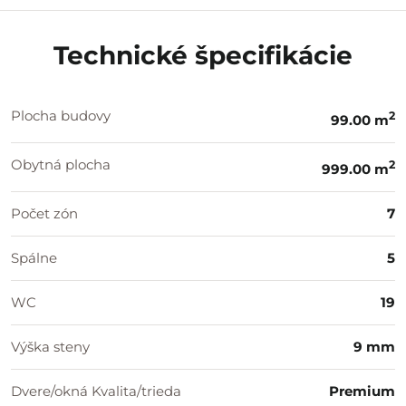
Technické špecifikácie
Plocha budovy
2
99.00 m
Obytná plocha
2
999.00 m
Počet zón
7
Spálne
5
WC
19
Výška steny
9 mm
Dvere/okná Kvalita/trieda
Premium