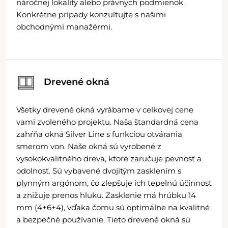
náročnej lokality alebo právnych podmienok.
Konkrétne prípady konzultujte s našimi
obchodnými manažérmi.
Drevené okná
Všetky drevené okná vyrábame v celkovej cene
vami zvoleného projektu. Naša štandardná cena
zahŕňa okná Silver Line s funkciou otvárania
smerom von. Naše okná sú vyrobené z
vysokokvalitného dreva, ktoré zaručuje pevnosť a
odolnosť. Sú vybavené dvojitým zasklením s
plynným argónom, čo zlepšuje ich tepelnú účinnosť
a znižuje prenos hluku. Zasklenie má hrúbku 14
mm (4+6+4), vďaka čomu sú optimálne na kvalitné
a bezpečné používanie. Tieto drevené okná sú