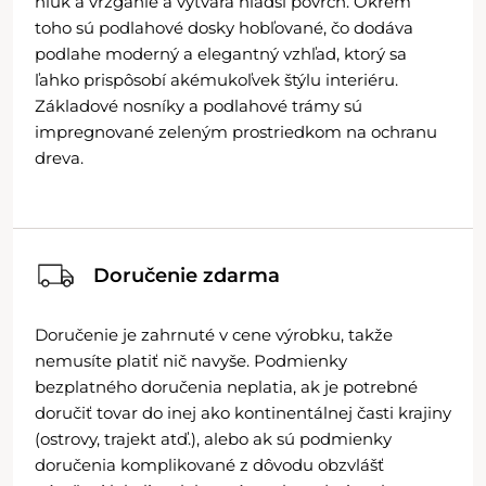
hluk a vŕzganie a vytvára hladší povrch. Okrem
toho sú podlahové dosky hobľované, čo dodáva
podlahe moderný a elegantný vzhľad, ktorý sa
ľahko prispôsobí akémukoľvek štýlu interiéru.
Základové nosníky a podlahové trámy sú
impregnované zeleným prostriedkom na ochranu
dreva.
Doručenie zdarma
Doručenie je zahrnuté v cene výrobku, takže
nemusíte platiť nič navyše. Podmienky
bezplatného doručenia neplatia, ak je potrebné
doručiť tovar do inej ako kontinentálnej časti krajiny
(ostrovy, trajekt atď.), alebo ak sú podmienky
doručenia komplikované z dôvodu obzvlášť