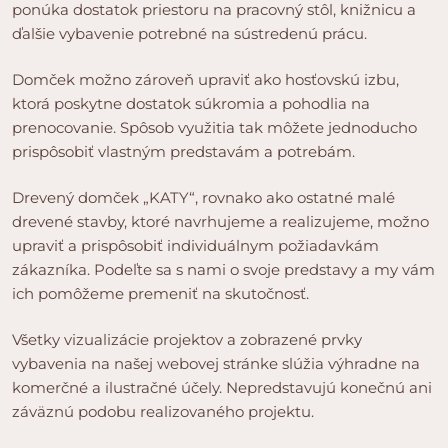
ponúka dostatok priestoru na pracovný stôl, knižnicu a
ďalšie vybavenie potrebné na sústredenú prácu.
Domček možno zároveň upraviť ako hosťovskú izbu,
ktorá poskytne dostatok súkromia a pohodlia na
prenocovanie. Spôsob využitia tak môžete jednoducho
prispôsobiť vlastným predstavám a potrebám.
Drevený domček „KATY“, rovnako ako ostatné malé
drevené stavby, ktoré navrhujeme a realizujeme, možno
upraviť a prispôsobiť individuálnym požiadavkám
zákazníka. Podeľte sa s nami o svoje predstavy a my vám
ich pomôžeme premeniť na skutočnosť.
Všetky vizualizácie projektov a zobrazené prvky
vybavenia na našej webovej stránke slúžia výhradne na
komerčné a ilustračné účely. Nepredstavujú konečnú ani
záväznú podobu realizovaného projektu.