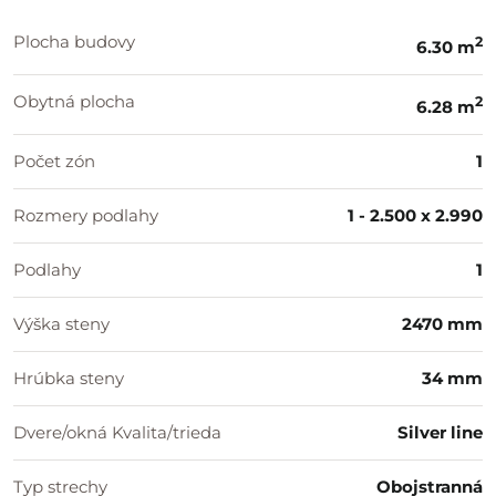
Plocha budovy
2
6.30 m
Obytná plocha
2
6.28 m
Počet zón
1
Rozmery podlahy
1 - 2.500 x 2.990
Podlahy
1
Výška steny
2470 mm
Hrúbka steny
34 mm
Dvere/okná Kvalita/trieda
Silver line
Typ strechy
Obojstranná