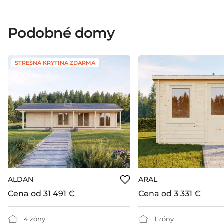
Podobné domy
STREŠNÁ KRYTINA ZDARMA
ALDAN
ARAL
Cena od
31 491 €
Cena od
3 331 €
4 zóny
1 zóny