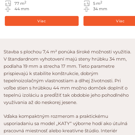
2
2
77 m
5 m
44 mm
34 mm
Viac
Viac
Stavba s plochou 7,4 m² ponúka široké možnosti využitia.
V štandardnom vyhotovení majú steny hrúbku 34 mm,
podlaha 19 mm a strecha 17 mm. Tieto parametre
prispievajú k stabilite konštrukcie, dobrým
tepelnoizolačným vlastnostiam a dlhej životnosti. Pri
voľbe stien s hrúbkou 44 mm možno domček doplniť o
tepelnú izoláciu a predĺžiť tak obdobie jeho pohodlného
využívania až do neskorej jesene.
Vďaka kompaktným rozmerom a praktickému
usporiadaniu sa model „KATY“ výborne hodí ako útulná
pracovná miestnosť alebo kreatívne štúdio. Interiér