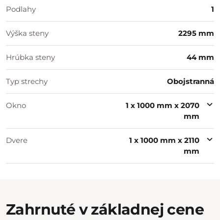
Podlahy
1
Výška steny
2295 mm
Hrúbka steny
44 mm
Typ strechy
Obojstranná
Okno
1 x 1000 mm x 2070
mm
Dvere
1 x 1000 mm x 2110
mm
Zahrnuté v základnej cene