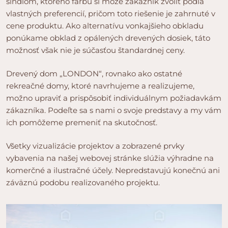
šindľom, ktorého farbu si môže zákazník zvoliť podľa
vlastných preferencií, pričom toto riešenie je zahrnuté v
cene produktu. Ako alternatívu vonkajšieho obkladu
ponúkame obklad z opálených drevených dosiek, táto
možnosť však nie je súčasťou štandardnej ceny.
Drevený dom „LONDON“, rovnako ako ostatné
rekreačné domy, ktoré navrhujeme a realizujeme,
možno upraviť a prispôsobiť individuálnym požiadavkám
zákazníka. Podeľte sa s nami o svoje predstavy a my vám
ich pomôžeme premeniť na skutočnosť.
Všetky vizualizácie projektov a zobrazené prvky
vybavenia na našej webovej stránke slúžia výhradne na
komerčné a ilustračné účely. Nepredstavujú konečnú ani
záväznú podobu realizovaného projektu.