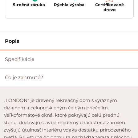
5-ročná záruka
Rýchla výroba
Certifikované
drevo
Popis
Špecifikácie
Čo je zahrnuté?
„LONDON“ je drevený rekreačný dom s výrazným
dizajnom a celopreskleným čelným priečelím.
Veľkoformátové okná, ktoré pokrývajú celú prednú
stenu, dodávajú stavbe moderný charakter a zároveň
zvyšujú útulnosť interiéru vďaka dostatku prirodzeného
svetla. Pri vstupe do domu sa nachádza terasa s plochou