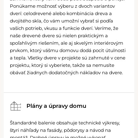
Ponúkame možnosť výberu z dvoch variantov
dverí: celodrevené alebo kombinácia dreva a
dvojitého skla, čo vám umožní vybrať si podľa
vašich potrieb, vkusu a funkcie dverí. Veríme, že
naše drevené dvere sú nielen praktickým a
spoľahlivým riešením, ale aj skvelým interiérovým
prvkom, ktorý vášmu domovu dodá pocit útulnosti
a tepla. Všetky dvere v projekte sú zahrnuté v cene
projektu, ktorý si vyberiete, takže sa nemusíte
obávať žiadnych dodatočných nákladov na dvere.
Plány a úpravy domu
Štandardné balenie obsahuje technické výkresy,
štyri náhľady na fasády, pôdorysy a návod na
montáž. Drobné úpravy je možné vykonať