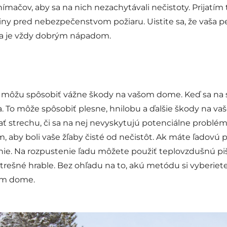
snímačov, aby sa na nich nezachytávali nečistoty. Prijat
iny pred nebezpečenstvom požiaru. Uistite sa, že vaša p
la je vždy dobrým nápadom.
e, môžu spôsobiť vážne škody na vašom dome. Keď sa na 
. To môže spôsobiť plesne, hnilobu a ďalšie škody na va
ať strechu, či sa na nej nevyskytujú potenciálne problé
by boli vaše žľaby čisté od nečistôt. Ak máte ľadovú pri
nie. Na rozpustenie ľadu môžete použiť teplovzdušnú piš
trešné hrable. Bez ohľadu na to, akú metódu si vyberiet
šom dome.