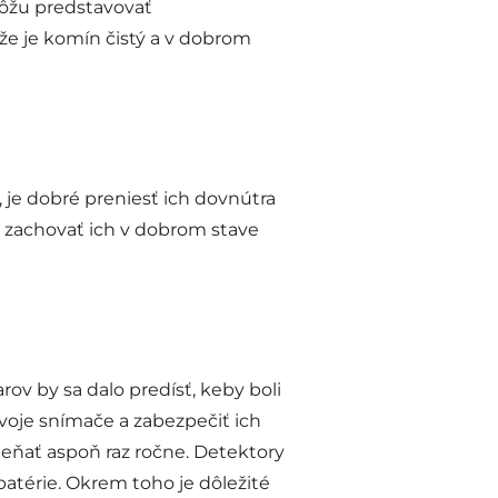
môžu predstavovať
že je komín čistý a v dobrom
 je dobré preniesť ich dovnútra
a zachovať ich v dobrom stave
ov by sa dalo predísť, keby boli
voje snímače a zabezpečiť ich
ieňať aspoň raz ročne. Detektory
batérie. Okrem toho je dôležité