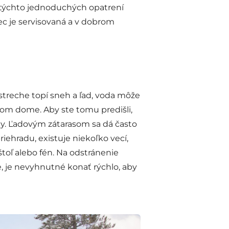
ím týchto jednoduchých opatrení
ec je servisovaná a v dobrom
streche topí sneh a ľad, voda môže
šom dome. Aby ste tomu predišli,
my. Ľadovým zátarasom sa dá často
ehradu, existuje niekoľko vecí,
toľ alebo fén. Na odstránenie
e, je nevyhnutné konať rýchlo, aby