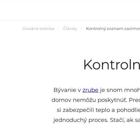
Úvodná stránka
Články
Kontrolný zoznam zazimo
Kontrol
Bývanie v
zrube
je snom mnohýc
domov nemôžu poskytnúť. Pred 
si zabezpečili teplo a pohodl
jednoduchý proces. Stačí, ak 