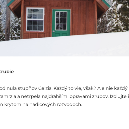
trubie
d nula stupňov Celzia. Každý to vie, však? Ale nie každý
mrzla a netrpela najdrahšími opravami zrubov. Izolujte
ým krytom na hadicových rozvodoch.