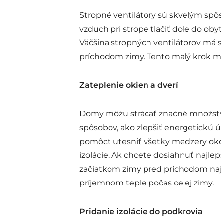
Stropné ventilátory sú skvelým spô
vzduch pri strope tlačiť dole do ob
Väčšina stropných ventilátorov má s
príchodom zimy. Tento malý krok môž
Zateplenie okien a dverí
Domy môžu strácať značné množstvo 
spôsobov, ako zlepšiť energetickú
pomôcť utesniť všetky medzery okolo 
izolácie. Ak chcete dosiahnuť najle
začiatkom zimy pred príchodom naj
príjemnom teple počas celej zimy.
Pridanie izolácie do podkrovia