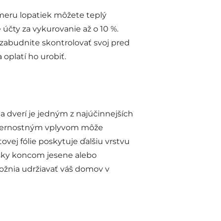
meru lopatiek môžete teplý
účty za vykurovanie až o 10 %.
ezabudnite skontrolovať svoj pred
oplatí ho urobiť.
 dverí je jedným z najúčinnejších
veternostným vplyvom môže
ovej fólie poskytuje ďalšiu vrstvu
ásky koncom jesene alebo
žnia udržiavať váš domov v