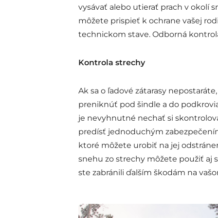
vysávať alebo utierať prach v okolí 
môžete prispieť k ochrane vašej rod
technickom stave. Odborná kontro
Kontrola strechy
Ak sa o ľadové zátarasy nepostarát
preniknúť pod šindle a do podkrovia
je nevyhnutné nechať si skontrolov
predísť jednoduchým zabezpečením, a
ktoré môžete urobiť na jej odstráne
snehu zo strechy môžete použiť aj s
ste zabránili ďalším škodám na va