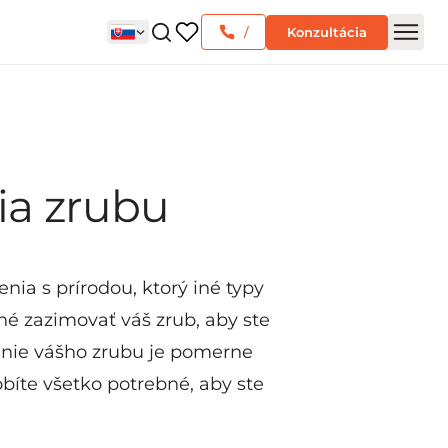
/
Konzultácia
ia zrubu
nia s prírodou, ktorý iné typy
 zazimovať váš zrub, aby ste
vanie vášho zrubu je pomerne
bíte všetko potrebné, aby ste