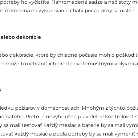
e potreby ho vyčistite. Nahromadené sadze a nečistoty 
ím komína na vykurovanie chaty počas zimy sa uistite, 
 alebo dekorácie
bo dekorácie, ktoré by chladné počasie mohlo poškodiť,
ko. Pomôže to ochrániť ich pred poveternostnými vplyvmi 
ý
ôsledku požiarov v domácnostiach. Mnohým z týchto požiar
ľnatého. Preto je nevyhnutné pravidelne kontrolovať s
sa mali testovať každý mesiac a batérie by sa mali vym
stovať každý mesiac a podľa potreby by sa mali vymeniť 