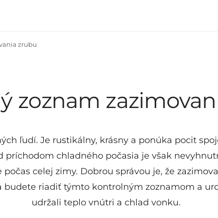
vania zrubu
ný zoznam zazimovan
h ľudí. Je rustikálny, krásny a ponúka pocit spoje
príchodom chladného počasia je však nevyhnutné
ie počas celej zimy. Dobrou správou je, že zazimo
sa budete riadiť týmto kontrolným zoznamom a uro
udržali teplo vnútri a chlad vonku.