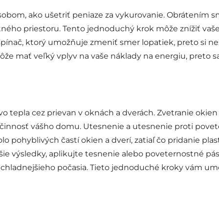
sobom, ako ušetriť peniaze za vykurovanie. Obrátením s
ytného priestoru. Tento jednoduchý krok môže znížiť vaše 
pínač, ktorý umožňuje zmeniť smer lopatiek, preto si n
e mať veľký vplyv na vaše náklady na energiu, preto sa 
tepla cez prievan v oknách a dverách. Zvetranie okien a
 účinnosť vášho domu. Utesnenie a utesnenie proti po
pohyblivých častí okien a dverí, zatiaľ čo pridanie plast
pšie výsledky, aplikujte tesnenie alebo poveternostné p
chladnejšieho počasia. Tieto jednoduché kroky vám umo