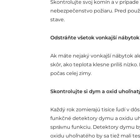
Skontrolujte svoj komín a v prípad
nebezpečenstvo požiaru. Pred použit
stave.
Odstráňte všetok vonkajší nábytok
Ak máte nejaký vonkajší nábytok ale
skôr, ako teplota klesne príliš níz
počas celej zimy.
Skontrolujte si dym a oxid uhoľnat
Každý rok zomierajú tisíce ľudí v d
funkčné detektory dymu a oxidu uho
správnu funkciu. Detektory dymu by 
oxidu uhoľnatého by sa tiež mali te