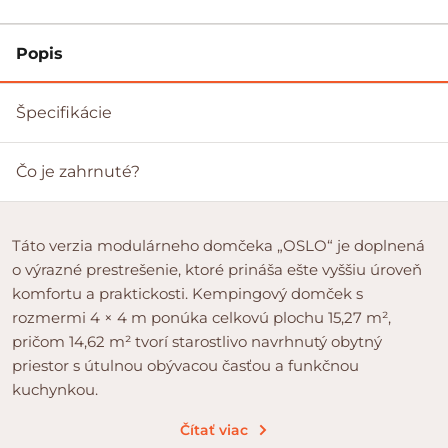
Popis
Špecifikácie
Čo je zahrnuté?
Táto verzia modulárneho domčeka „OSLO“ je doplnená
o výrazné prestrešenie, ktoré prináša ešte vyššiu úroveň
komfortu a praktickosti. Kempingový domček s
rozmermi 4 × 4 m ponúka celkovú plochu 15,27 m²,
pričom 14,62 m² tvorí starostlivo navrhnutý obytný
priestor s útulnou obývacou časťou a funkčnou
kuchynkou.
Čítať viac