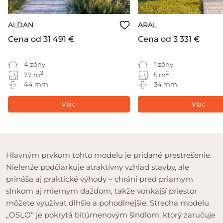
ALDAN
ARAL
Cena od
31 491 €
Cena od
3 331 €
4 zóny
1 zóny
2
2
77 m
5 m
44 mm
34 mm
Viac
Viac
Hlavným prvkom tohto modelu je pridané prestrešenie.
Nielenže podčiarkuje atraktívny vzhľad stavby, ale
prináša aj praktické výhody – chráni pred priamym
slnkom aj miernym dažďom, takže vonkajší priestor
môžete využívať dlhšie a pohodlnejšie. Strecha modelu
„OSLO“ je pokrytá bitúmenovým šindľom, ktorý zaručuje