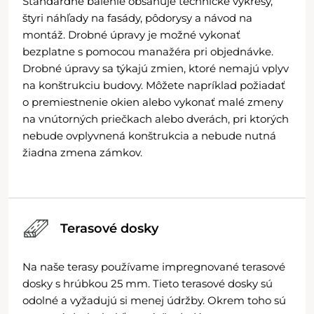
Štandardné balenie obsahuje technické výkresy,
štyri náhľady na fasády, pôdorysy a návod na
montáž. Drobné úpravy je možné vykonať
bezplatne s pomocou manažéra pri objednávke.
Drobné úpravy sa týkajú zmien, ktoré nemajú vplyv
na konštrukciu budovy. Môžete napríklad požiadať
o premiestnenie okien alebo vykonať malé zmeny
na vnútorných priečkach alebo dverách, pri ktorých
nebude ovplyvnená konštrukcia a nebude nutná
žiadna zmena zámkov.
Terasové dosky
Na naše terasy používame impregnované terasové
dosky s hrúbkou 25 mm. Tieto terasové dosky sú
odolné a vyžadujú si menej údržby. Okrem toho sú