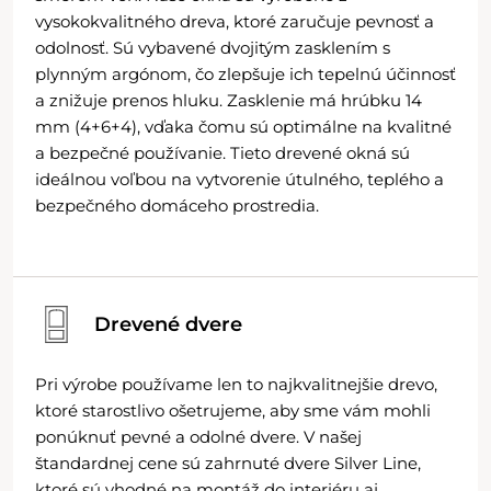
vysokokvalitného dreva, ktoré zaručuje pevnosť a
odolnosť. Sú vybavené dvojitým zasklením s
plynným argónom, čo zlepšuje ich tepelnú účinnosť
a znižuje prenos hluku. Zasklenie má hrúbku 14
mm (4+6+4), vďaka čomu sú optimálne na kvalitné
a bezpečné používanie. Tieto drevené okná sú
ideálnou voľbou na vytvorenie útulného, teplého a
bezpečného domáceho prostredia.
Drevené dvere
Pri výrobe používame len to najkvalitnejšie drevo,
ktoré starostlivo ošetrujeme, aby sme vám mohli
ponúknuť pevné a odolné dvere. V našej
štandardnej cene sú zahrnuté dvere Silver Line,
ktoré sú vhodné na montáž do interiéru aj