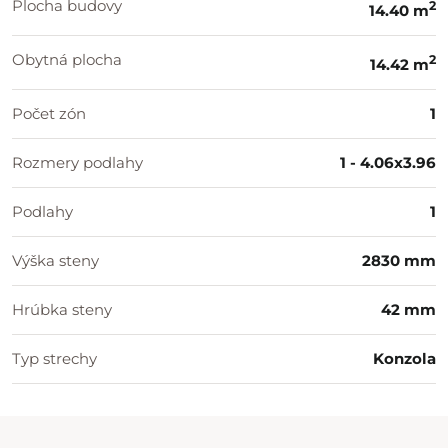
Plocha budovy
2
14.40 m
Obytná plocha
2
14.42 m
Počet zón
1
Rozmery podlahy
1 - 4.06x3.96
Podlahy
1
Výška steny
2830 mm
Hrúbka steny
42 mm
Typ strechy
Konzola