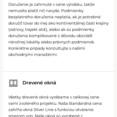
Doručenie je zahrnuté v cene výrobku, takže
nemusíte platiť nič navyše. Podmienky
bezplatného doručenia neplatia, ak je potrebné
doručiť tovar do inej ako kontinentálnej časti krajiny
(ostrovy, trajekt atď.), alebo ak sú podmienky
doručenia komplikované z dôvodu obzvlášť
náročnej lokality alebo právnych podmienok.
Konkrétne prípady konzultujte s našimi
obchodnými manažérmi.
Drevené okná
Všetky drevené okná vyrábame v celkovej cene
vami zvoleného projektu. Naša štandardná cena
zahŕňa okná Silver Line s funkciou otvárania
smerom von. Naše okná sú vyrobené z