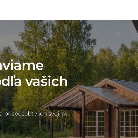
aviame
dľa vašich
a prispôsobte ich svojmu