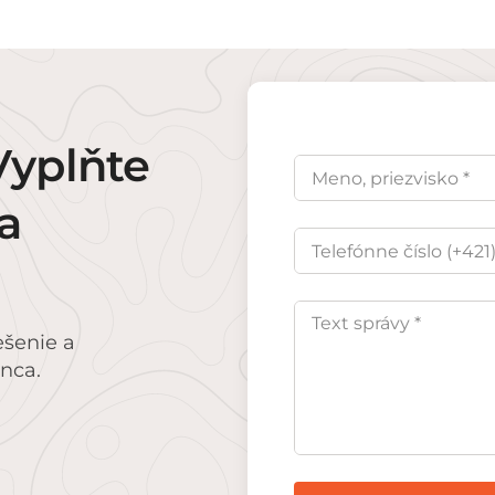
Vyplňte
a
ešenie a
onca.