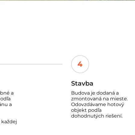
4
Stavba
obné a
Budova je dodaná a
podľa
zmontovaná na mieste.
ánu a
Odovzdávame hotový
objekt podľa
dohodnutých riešení.
v každej