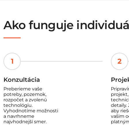
Ako funguje individu
1
2
Konzultácia
Proje
Preberieme vaše
Priprav
potreby, pozemok,
projekt
rozpočet a zvolenú
technic
technológiu.
detaily
Vyhodnotíme možnosti
aby rie
a navrhneme
vašim o
najvhodnejší smer.
platný