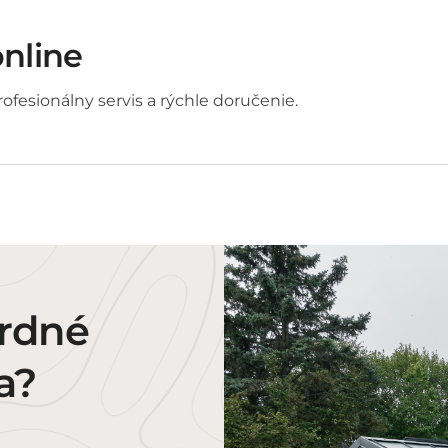
online
ofesionálny servis a rýchle doručenie.
ardné
a?