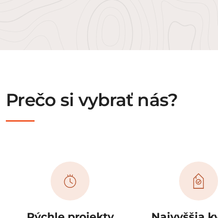
Prečo si vybrať nás?
Rýchle projekty
Najvyššia kv