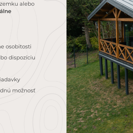
ozemku alebo
uálne
 osobitosti
bo dispozíciu
žiadavky
odnú možnosť