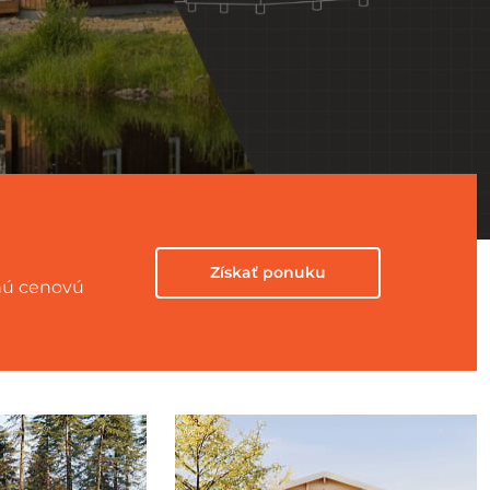
Získať ponuku
snú cenovú