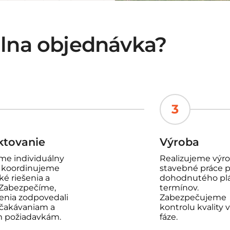
álna objednávka?
3
ktovanie
Výroba
íme individuálny
Realizujeme výr
, koordinujeme
stavebné práce 
ké riešenia a
dohodnutého pl
. Zabezpečíme,
termínov.
šenia zodpovedali
Zabezpečujeme
čakávaniam a
kontrolu kvality 
m požiadavkám.
fáze.