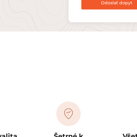
Odoslať dopyt
alita
Šetrné k
Všet