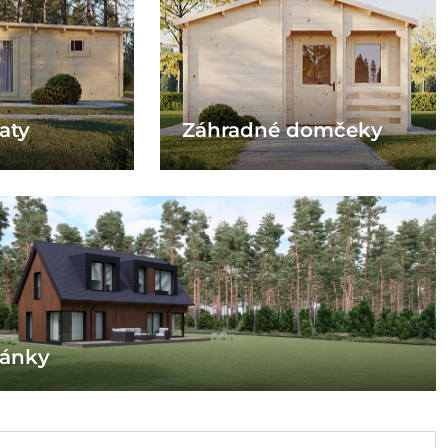
aty
Záhradné domčeky
tánky